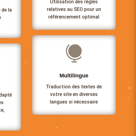
Utilisation des règles
relatives au SEO pour un
 de la
référencement optimal
e

Multilingue
Traduction des textes de
votre site en diverses
adapté
langues si nécessaire
es
te,