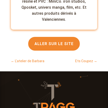
résine et PVC : MiniCo. iron studios,
Qposket, univers manga, film, etc. Et
autres produits dérivés à
Valenciennes.
ALLER SUR LE SITE
←
L'atelier de Barbara
Ets Coupez
→