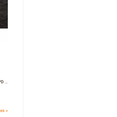
PD …
es »